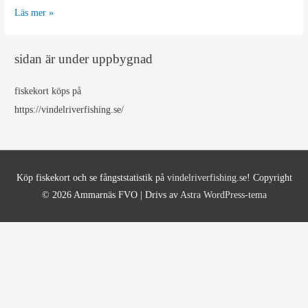
Lakafestival
Läs mer »
sidan är under uppbygnad
fiskekort köps på
https://vindelriverfishing.se/
Köp fiskekort och se fångststatistik på
vindelriverfishing.se
! Copyright
© 2026
Ammarnäs FVO
| Drivs av
Astra WordPress-tema