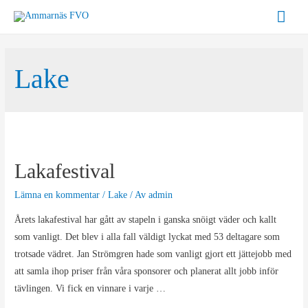
Hoppa
Huv
till
innehåll
Lake
Lakafestival
Lämna en kommentar
/
Lake
/ Av
admin
Årets lakafestival har gått av stapeln i ganska snöigt väder och kallt
som vanligt. Det blev i alla fall väldigt lyckat med 53 deltagare som
trotsade vädret. Jan Strömgren hade som vanligt gjort ett jättejobb med
att samla ihop priser från våra sponsorer och planerat allt jobb inför
tävlingen. Vi fick en vinnare i varje …