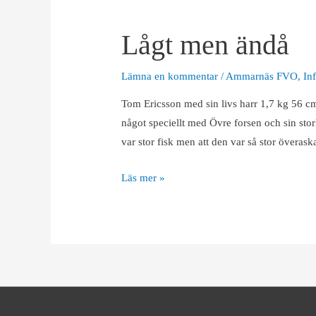
Lågt men ändå
Lämna en kommentar
/
Ammarnäs FVO
,
In
Tom Ericsson med sin livs harr 1,7 kg 56 cm
något speciellt med Övre forsen och sin sto
var stor fisk men att den var så stor övera
Lågt
Läs mer »
men
ändå