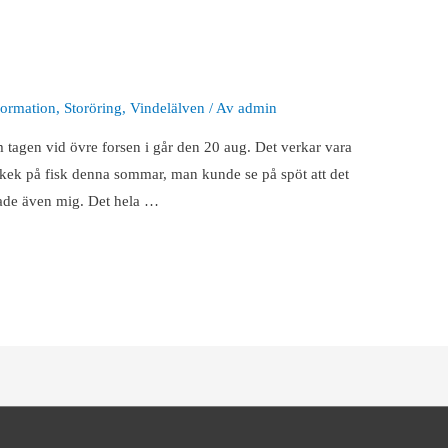
formation
,
Storöring
,
Vindelälven
/ Av
admin
 tagen vid övre forsen i går den 20 aug. Det verkar vara
rkek på fisk denna sommar, man kunde se på spöt att det
skade även mig. Det hela …