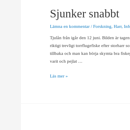
Sjunker snabbt
Lämna en kommentar
/
Forskning
,
Harr
,
Inf
Tjulån från igår den 12 juni. Bilden är tage
riktigt trevligt torrflugefiske efter storharr
tillbaka och man kan börja skymta bra fiskep
varit och pejlat …
Sjunker
Läs mer »
snabbt