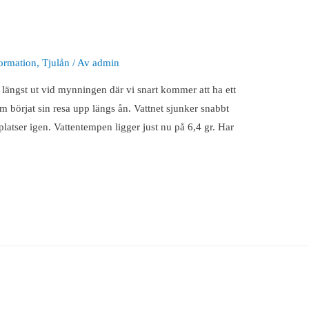
ormation
,
Tjulån
/ Av
admin
n längst ut vid mynningen där vi snart kommer att ha ett
 som börjat sin resa upp längs ån. Vattnet sjunker snabbt
latser igen. Vattentempen ligger just nu på 6,4 gr. Har