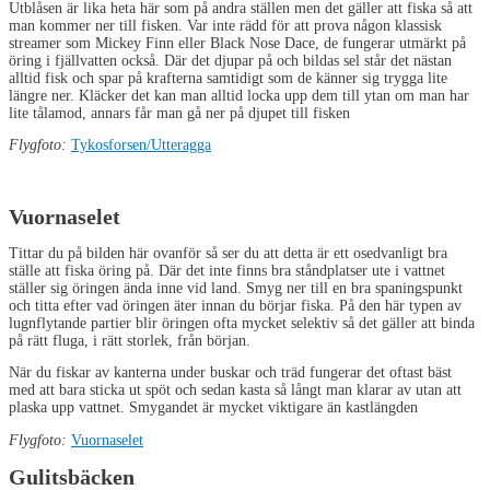
Utblåsen är lika heta här som på andra ställen men det gäller att fiska så att
man kommer ner till fisken. Var inte rädd för att prova någon klassisk
streamer som Mickey Finn eller Black Nose Dace, de fungerar utmärkt på
öring i fjällvatten också. Där det djupar på och bildas sel står det nästan
alltid fisk och spar på krafterna samtidigt som de känner sig trygga lite
längre ner. Kläcker det kan man alltid locka upp dem till ytan om man har
lite tålamod, annars får man gå ner på djupet till fisken
Flygfoto:
Tykosforsen/Utteragga
Vuornaselet
Tittar du på bilden här ovanför så ser du att detta är ett osedvanligt bra
ställe att fiska öring på. Där det inte finns bra ståndplatser ute i vattnet
ställer sig öringen ända inne vid land. Smyg ner till en bra spaningspunkt
och titta efter vad öringen äter innan du börjar fiska. På den här typen av
lugnflytande partier blir öringen ofta mycket selektiv så det gäller att binda
på rätt fluga, i rätt storlek, från början.
När du fiskar av kanterna under buskar och träd fungerar det oftast bäst
med att bara sticka ut spöt och sedan kasta så långt man klarar av utan att
plaska upp vattnet. Smygandet är mycket viktigare än kastlängden
Flygfoto:
Vuornaselet
Gulitsbäcken