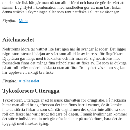
om det står fisk här går man nästan alltid förbi och bara de gör det värt att
stanna. Lugnflytet i kombination med sandbotten gör att man bäst fiskar
denna sträcka i skymningen eller som rent nattfiske i slutet av säsongen.
Flygfoto:
Mora
Aitelnasselet
Nedströms Mora tar vattnet lite fart igen när ån svänger åt söder. Det ligger
några stora stenar i början av selet som alltid är av intresse för flugfiskarna.
Djupfåran går längs med trädkanten och när man rör sig nedströms mot
forsnacken finns det många fina ståndplatser att fiska av. De som är duktiga
på att roll- eller underhandskasta utan att föra för mycket väsen om sig kan
här uppleva ett riktigt bra fiske
Flygfoto:
Aitelnasselet
Tykosforsen/Utteragga
Tykosforsen/Utteragga är ett klassisk klarvatten för öringfiske. På nackarna
hittar man alltid öring eftersom det inte finns harr i vattnet, de är kanske
inte de största fiskarna som står där dagtid men det spelar inte alltid så stor
roll om fisket har varit trögt tidigare på dagen. Framåt kvällningen kommer
det större individerna in och går ofta ända ner på nackkrönet, bara det är
hyggligt med insekter igång.