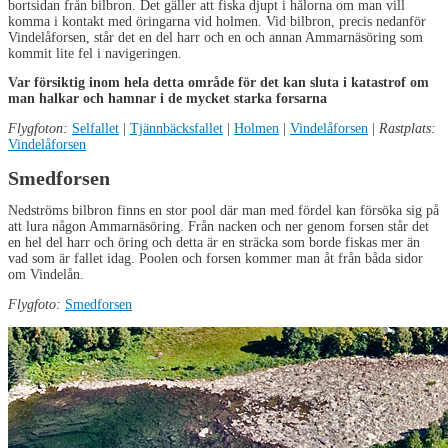
bortsidan från bilbron. Det gäller att fiska djupt i hålorna om man vill
komma i kontakt med öringarna vid holmen. Vid bilbron, precis nedanför
Vindelåforsen, står det en del harr och en och annan Ammarnäsöring som
kommit lite fel i navigeringen.
Var försiktig inom hela detta område för det kan sluta i katastrof om
man halkar och hamnar i de mycket starka forsarna
Flygfoton:
Selfallet
|
Tjännbäcksfallet
|
Holmen
|
Vindelåforsen
|
Rastplats:
Vindelåforsen
Smedforsen
Nedströms bilbron finns en stor pool där man med fördel kan försöka sig på
att lura någon Ammarnäsöring. Från nacken och ner genom forsen står det
en hel del harr och öring och detta är en sträcka som borde fiskas mer än
vad som är fallet idag. Poolen och forsen kommer man åt från båda sidor
om Vindelån.
Flygfoto:
Smedforsen