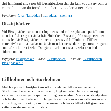
dig långsamt ända ner till Bissitjbäcken där du kan koppla av och ta
en matbit innan du fortsätter att beta av poolerna nerströms.
Flygfoton:
Ovan Talludden
|
Talludden
|
Snemyra
Bissitjbäcken
Vid Bissitjbäcken tar man det lugnt en stund vid rastplatsen, speciellt om
man har fiskat sig ner ända från Höbäcken. Fiska dig från rastplatsen ner
mot selet där Bissitjbäcken rinner ut, precis vid Lillholmen. Tillåter
vattennivån att man vadar ut så når man här också de riktigt stora öringarna
som står och lurar i selet. Det går utmärkt att fiska av selet från båda
sidorna om ån.
Flygfoto:
Bissitjbäcken
|
Video:
Bissitjbäcken
|
Rastplats:
Bissitjbäcken
|
Bissitjbäcken 2
Lillholmen och Storholmen
Med början vid Bissitjbäckens utlopp ända ner till nacken nedanför
Storholmen befinner vi oss inom ett giftigt område. Här rör man sig
växelvis från steniga forspartier till lugnare sandsel. Massor av ståndplatser
och fiskbart från båda sidor. Det går bra att vada över om vattennivån inte
är för hög, var försiktig om du är osäker och backa tillbaka till grundare
vatten om strömmen är för stark.