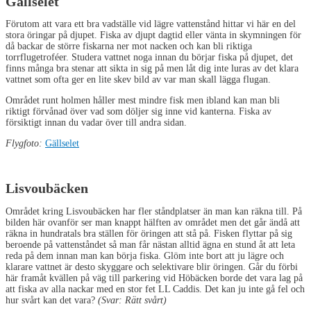
Gällselet
Förutom att vara ett bra vadställe vid lägre vattenstånd hittar vi här en del
stora öringar på djupet. Fiska av djupt dagtid eller vänta in skymningen för
då backar de större fiskarna ner mot nacken och kan bli riktiga
torrflugetroféer. Studera vattnet noga innan du börjar fiska på djupet, det
finns många bra stenar att sikta in sig på men låt dig inte luras av det klara
vattnet som ofta ger en lite skev bild av var man skall lägga flugan.
Området runt holmen håller mest mindre fisk men ibland kan man bli
riktigt förvånad över vad som döljer sig inne vid kanterna. Fiska av
försiktigt innan du vadar över till andra sidan.
Flygfoto:
Gällselet
Lisvoubäcken
Området kring Lisvoubäcken har fler ståndplatser än man kan räkna till. På
bilden här ovanför ser man knappt hälften av området men det går ändå att
räkna in hundratals bra ställen för öringen att stå på. Fisken flyttar på sig
beroende på vattenståndet så man får nästan alltid ägna en stund åt att leta
reda på dem innan man kan börja fiska. Glöm inte bort att ju lägre och
klarare vattnet är desto skyggare och selektivare blir öringen. Går du förbi
här framåt kvällen på väg till parkering vid Höbäcken borde det vara lag på
att fiska av alla nackar med en stor fet LL Caddis. Det kan ju inte gå fel och
hur svårt kan det vara?
(Svar: Rätt svårt)