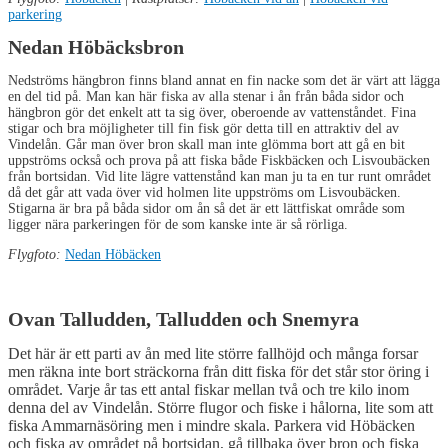
parkering
Nedan Höbäcksbron
Nedströms hängbron finns bland annat en fin nacke som det är värt att lägga
en del tid på. Man kan här fiska av alla stenar i ån från båda sidor och
hängbron gör det enkelt att ta sig över, oberoende av vattenståndet. Fina
stigar och bra möjligheter till fin fisk gör detta till en attraktiv del av
Vindelån. Går man över bron skall man inte glömma bort att gå en bit
uppströms också och prova på att fiska både Fiskbäcken och Lisvoubäcken
från bortsidan. Vid lite lägre vattenstånd kan man ju ta en tur runt området
då det går att vada över vid holmen lite uppströms om Lisvoubäcken.
Stigarna är bra på båda sidor om ån så det är ett lättfiskat område som
ligger nära parkeringen för de som kanske inte är så rörliga.
Flygfoto:
Nedan Höbäcken
Ovan Talludden, Talludden och Snemyra
Det här är ett parti av ån med lite större fallhöjd och många forsar
men räkna inte bort sträckorna från ditt fiska för det står stor öring i
området. Varje år tas ett antal fiskar mellan två och tre kilo inom
denna del av Vindelån. Större flugor och fiske i hålorna, lite som att
fiska Ammarnäsöring men i mindre skala. Parkera vid Höbäcken
och fiska av området på bortsidan, gå tillbaka över bron och fiska