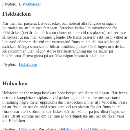
Flygfoto:
Lisvoubäcken
Fiskbäcken
När man har passerat Lisvoubäcken och noterat alla fångade öringar i
journalen tar ån lite mer fart igen. Sträckan kallas lite missvisande för
Fiskbäcken (det är den bäck som rinner ut nere vid rastplatsen) och ser inte
så mycket ut när man kommer gående. De flesta passerar rakt förbi vilket är
lite synd eftersom det vid rätt vattenstånd finns en hel del bra ställen på
sträckan. Många stora stenar bildar utmärkta platser för öringen och de kan
stå i strömmen utan någon större kraftansträngning när de seglar på
bukfenorna. Prova gärna på att fiska någon husmask på djupet.
Flygfoto:
Fiskbäcken
Höbäcken
Höbäcken är för många besökare både början och slutet på dagen. Här finns
den mer kompletta rastplatsen vid parkeringen och en lite mer spartansk
inrättning några meter uppströms där Fiskbäcken rinner ut i Vindelån. Passa
på att fiska lite när du ändå sitter nere vid rastplatsen för det finns en del
fina stenar ute i strömmen där fisken står och väntar på just dina flugor, se
bara till att komma ner om det inte är torrflugefiske just när du råkar vara
vid Höbäcken
Flygfoto:
Höbäcken
|
Rastplatser:
Höbäcken vid ån
|
Höbäcken vid