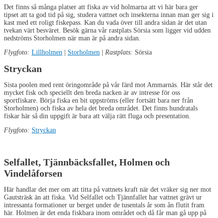
Det finns så många platser att fiska av vid holmarna att vi här bara ger
tipset att ta god tid på sig, studera vattnet och insekterna innan man ger sig i
kast med ett roligt fiskepass. Kan du vada över till andra sidan är det utan
tvekan värt besväret. Besök gärna vår rastplats Sörsia som ligger vid udden
nedströms Storholmen när man är på andra sidan.
Flygfoto:
Lillholmen
|
Storholmen
|
Rastplats:
Sörsia
Stryckan
Sista poolen med rent öringområde på vår färd mot Ammarnäs. Här står det
mycket fisk och speciellt den breda nacken är av intresse för oss
sportfiskare. Börja fiska en bit uppströms (eller fortsätt bara ner från
Storholmen) och fiska av hela det breda området. Det finns hundratals
fiskar här så din uppgift är bara att välja rätt fluga och presentation.
Flygfoto:
Stryckan
Selfallet, Tjännbäcksfallet, Holmen och
Vindelåforsen
Här handlar det mer om att titta på vattnets kraft när det vräker sig ner mot
Gautsträsk än att fiska. Vid Selfallet och Tjännfallet har vattnet grävt ur
intressanta formationer ur berget under de tusentals år som ån flutit fram
här. Holmen är det enda fiskbara inom området och då får man gå upp på