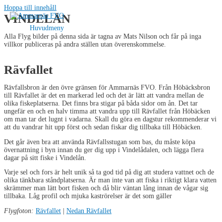
Hoppa till innehåll
VINDELÅN
Huvudmeny
Alla Flyg bilder på denna sida är tagna av Mats Nilson och får på inga
villkor publiceras på andra ställen utan överenskommelse.
Rävfallet
Rävfallsbron är den övre gränsen för Ammarnäs FVO. Från Höbäcksbron
till Rävfallet är det en markerad led och det är lätt att vandra mellan de
olika fiskeplatserna. Det finns bra stigar på båda sidor om ån. Det tar
ungefär en och en halv timma att vandra upp till Rävfallet från Höbäcken
om man tar det lugnt i vadarna. Skall du göra en dagstur rekommenderar vi
att du vandrar hit upp först och sedan fiskar dig tillbaka till Höbäcken.
Det går även bra att använda Rävfallsstugan som bas, du måste köpa
övernattning i byn innan du ger dig upp i Vindelådalen, och lägga flera
dagar på sitt fiske i Vindelån.
Varje sel och fors är helt unik så ta god tid på dig att studera vattnet och de
olika tänkbara ståndplatserna. Är man inte van att fiska i riktigt klara vatten
skrämmer man lätt bort fisken och då blir väntan lång innan de vågar sig
tillbaka. Låg profil och mjuka kaströrelser är det som gäller
Flygfoton:
Rävfallet
|
Nedan Rävfallet