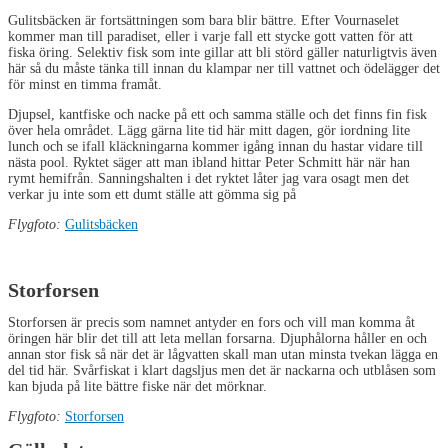
Gulitsbäcken är fortsättningen som bara blir bättre. Efter Vournaselet
kommer man till paradiset, eller i varje fall ett stycke gott vatten för att
fiska öring. Selektiv fisk som inte gillar att bli störd gäller naturligtvis även
här så du måste tänka till innan du klampar ner till vattnet och ödelägger det
för minst en timma framåt.
Djupsel, kantfiske och nacke på ett och samma ställe och det finns fin fisk
över hela området. Lägg gärna lite tid här mitt dagen, gör iordning lite
lunch och se ifall kläckningarna kommer igång innan du hastar vidare till
nästa pool. Ryktet säger att man ibland hittar Peter Schmitt här när han
rymt hemifrån. Sanningshalten i det ryktet låter jag vara osagt men det
verkar ju inte som ett dumt ställe att gömma sig på
Flygfoto:
Gulitsbäcken
Storforsen
Storforsen är precis som namnet antyder en fors och vill man komma åt
öringen här blir det till att leta mellan forsarna. Djuphålorna håller en och
annan stor fisk så när det är lågvatten skall man utan minsta tvekan lägga en
del tid här. Svårfiskat i klart dagsljus men det är nackarna och utblåsen som
kan bjuda på lite bättre fiske när det mörknar.
Flygfoto:
Storforsen