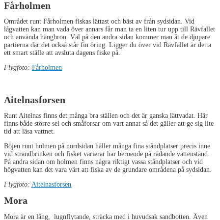
Fårholmen
Området runt Fårholmen fiskas lättast och bäst av från sydsidan. Vid
lågvatten kan man vada över annars får man ta en liten tur upp till Rävfallet
och använda hängbron. Väl på den andra sidan kommer man åt de djupare
partierna där det också står fin öring. Ligger du över vid Rävfallet är detta
ett smart ställe att avsluta dagens fiske på.
Flygfoto:
Fårholmen
Aitelnasforsen
Runt Aitelnas finns det många bra ställen och det är ganska lättvadat. Här
finns både större sel och småforsar om vart annat så det gäller att ge sig lite
tid att läsa vattnet.
Böjen runt holmen på nordsidan håller många fina ståndplatser precis inne
vid strandbrinken och fisket varierar här beroende på rådande vattenstånd.
På andra sidan om holmen finns några riktigt vassa ståndplatser och vid
högvatten kan det vara värt att fiska av de grundare områdena på sydsidan.
Flygfoto:
Aitelnasforsen
Mora
Mora är en lång, lugnflytande, sträcka med i huvudsak sandbotten. Även