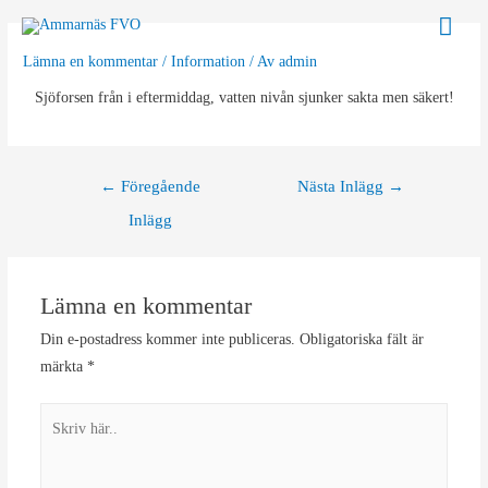
Hoppa
Huv
till
Lämna en kommentar
/
Information
/ Av
admin
innehåll
Sjöforsen från i eftermiddag, vatten nivån sjunker sakta men säkert!
Inläggsnavigering
←
Föregående
Nästa Inlägg
→
Inlägg
Lämna en kommentar
Din e-postadress kommer inte publiceras.
Obligatoriska fält är
märkta
*
Skriv
här..