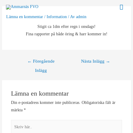
Hoppa
Huv
till
Lämna en kommentar
/
Information
/ Av
admin
innehåll
Stigit ca 1dm efter regn i onsdags!
Fina rapporter på både öring & harr kommer in!
Inläggsnavigering
←
Föregående
Nästa Inlägg
→
Inlägg
Lämna en kommentar
Din e-postadress kommer inte publiceras.
Obligatoriska fält är
märkta
*
Skriv
här..