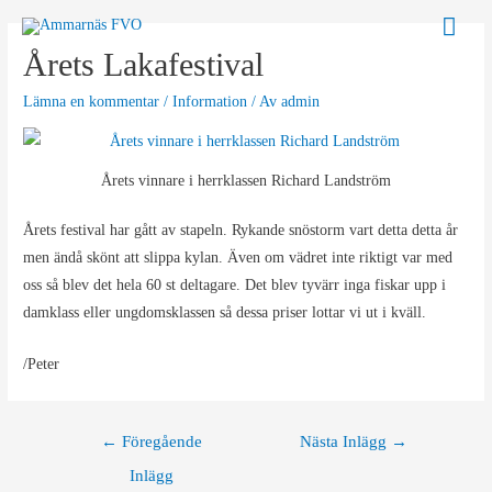
Hoppa
Huv
till
Årets Lakafestival
innehåll
Lämna en kommentar
/
Information
/ Av
admin
Årets vinnare i herrklassen Richard Landström
Årets festival har gått av stapeln. Rykande snöstorm vart detta detta år
men ändå skönt att slippa kylan. Även om vädret inte riktigt var med
oss så blev det hela 60 st deltagare. Det blev tyvärr inga fiskar upp i
damklass eller ungdomsklassen så dessa priser lottar vi ut i kväll.
/Peter
Inläggsnavigering
←
Föregående
Nästa Inlägg
→
Inlägg