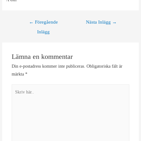
Inläggsnavigering
←
Föregående
Nästa Inlägg
→
Inlägg
Lämna en kommentar
Din e-postadress kommer inte publiceras.
Obligatoriska fält är
märkta
*
Skriv
här..