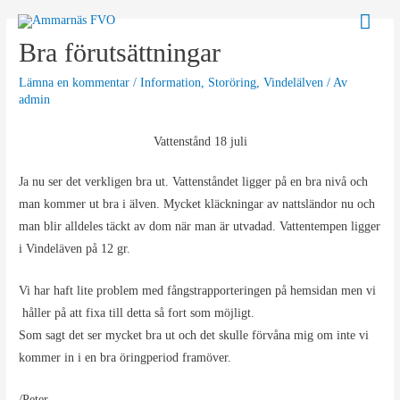
Hoppa
Huv
till
Bra förutsättningar
innehåll
Lämna en kommentar
/
Information
,
Storöring
,
Vindelälven
/ Av
admin
Vattenstånd 18 juli
Ja nu ser det verkligen bra ut. Vattenståndet ligger på en bra nivå och
man kommer ut bra i älven. Mycket kläckningar av nattsländor nu och
man blir alldeles täckt av dom när man är utvadad. Vattentempen ligger
i Vindeläven på 12 gr.
Vi har haft lite problem med fångstrapporteringen på hemsidan men vi
håller på att fixa till detta så fort som möjligt.
Som sagt det ser mycket bra ut och det skulle förvåna mig om inte vi
kommer in i en bra öringperiod framöver.
/Peter