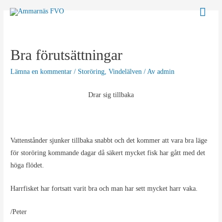
Hoppa
Huv
till
innehåll
Bra förutsättningar
Lämna en kommentar
/
Storöring
,
Vindelälven
/ Av
admin
Drar sig tillbaka
Vattenstånder sjunker tillbaka snabbt och det kommer att vara bra läge
för storöring kommande dagar då säkert mycket fisk har gått med det
höga flödet.
Harrfisket har fortsatt varit bra och man har sett mycket harr vaka.
/Peter