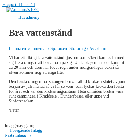
Hoppa till innehåll
Huvudmeny
Bra vattenstånd
Lämna en kommentar
/
Sjöforsen
,
Storöring
/ Av
admin
Vi har ett riktigt bra vattenstånd just nu som säkert kan locka med
sig flera öringar att börja röra på sig. Under dagen har det kommit
ca 20 mm och dom har lovat regn under morgondagen också så
älven kommer nog att stiga lite.
Den första öringen för säsongen brukar alltid krokas i slutet av juni
början av juli månad så vi får se vem som lyckas kroka den första
för året och var den krokas någonstans. Heta områden brukar vara
runt campingen i Kraddsele , Dunderforsen eller uppe vid
Sjöforsnacken.
/Peter
Inläggsnavigering
←
Föregående Inlägg
Nästa Inlägg
→