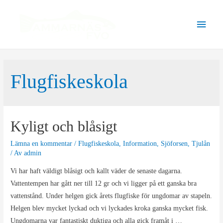
Hoppa
till
Huvu
innehåll
Flugfiskeskola
Kyligt och blåsigt
Lämna en kommentar
/
Flugfiskeskola
,
Information
,
Sjöforsen
,
Tjulån
/ Av
admin
Vi har haft väldigt blåsigt och kallt väder de senaste dagarna.
Vattentempen har gått ner till 12 gr och vi ligger på ett ganska bra
vattenstånd. Under helgen gick årets flugfiske för ungdomar av stapeln.
Helgen blev mycket lyckad och vi lyckades kroka ganska mycket fisk.
Ungdomarna var fantastiskt duktiga och alla gick framåt i …