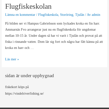
!
Flugfiskeskolan
Lämna en kommentar
/
Flugfiskeskola
,
Storöring
,
Tjulån
/ Av
admin
På bilden ser vi Hampus Gabrielsson som lyckades kroka en fin harr.
Ammarnäs Fvo arrangerar just nu en flugfiskeskola för ungdomar
mellan 10-15 år. Under dagen så har vi varit i Tjulån och provat på att
fiska i rinnande vatten. Dom lär sig fort och några har fått känna på att
kroka en harr och …
Flugfiskeskolan
Läs mer »
sidan är under uppbygnad
fiskekort köps på
https://vindelriverfishing.se/