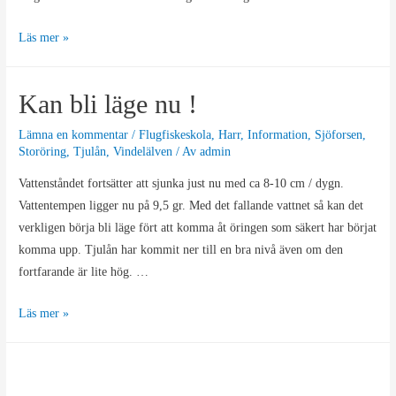
Kyligt
Läs mer »
och
blåsigt
Kan bli läge nu !
Lämna en kommentar
/
Flugfiskeskola
,
Harr
,
Information
,
Sjöforsen
,
Storöring
,
Tjulån
,
Vindelälven
/ Av
admin
Vattenståndet fortsätter att sjunka just nu med ca 8-10 cm / dygn.
Vattentempen ligger nu på 9,5 gr. Med det fallande vattnet så kan det
verkligen börja bli läge fört att komma åt öringen som säkert har börjat
komma upp. Tjulån har kommit ner till en bra nivå även om den
fortfarande är lite hög. …
Kan
Läs mer »
bli
läge
nu