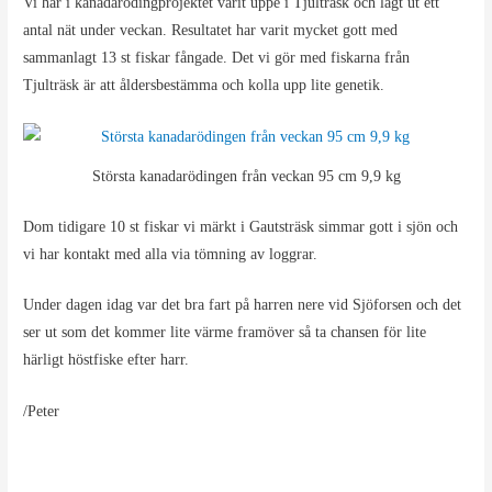
Vi har i kanadarödingprojektet varit uppe i Tjulträsk och lagt ut ett
antal nät under veckan. Resultatet har varit mycket gott med
sammanlagt 13 st fiskar fångade. Det vi gör med fiskarna från
Tjulträsk är att åldersbestämma och kolla upp lite genetik.
Största kanadarödingen från veckan 95 cm 9,9 kg
Dom tidigare 10 st fiskar vi märkt i Gautsträsk simmar gott i sjön och
vi har kontakt med alla via tömning av loggrar.
Under dagen idag var det bra fart på harren nere vid Sjöforsen och det
ser ut som det kommer lite värme framöver så ta chansen för lite
härligt höstfiske efter harr.
/Peter