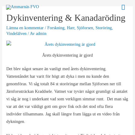
Hoppa
Huv
till
Dykinventering & Kanadaröding
innehåll
Lämna en kommentar
/
Forskning
,
Harr
,
Sjöforsen
,
Storöring
,
Vindelälven
/ Av
admin
Årets dykinventering är gjord
Det blev något senare än vanligt med årets dykinventering.
Vattenståndet har varit för högt att dyka i men nu kunde den
genomföras. Vi såg totalt 84 st storöringar mellan Sjöforsen ner till
Järnforssträckan Kraddsele. Vattnet var tyvärr något grumligt så antalet
vi såg är nog i underkant vad som verkligen simmar runt. Det man såg
var att det var väldigt gott om grov fisk och det stod ofta flera
individer tillsammans. Jag skall längre fram lägga ut en video från
dykningen.