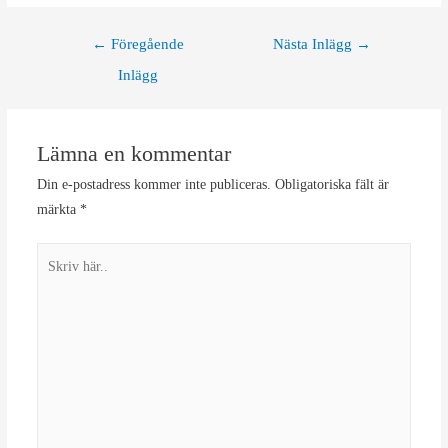
Inläggsnavigering
←
Föregående
Nästa Inlägg
→
Inlägg
Lämna en kommentar
Din e-postadress kommer inte publiceras.
Obligatoriska fält är
märkta
*
Skriv
här..