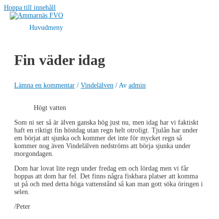
Hoppa till innehåll
Huvudmeny
Fin väder idag
Lämna en kommentar
/
Vindelälven
/ Av
admin
Högt vatten
Som ni ser så är älven ganska hög just nu, men idag har vi faktiskt
haft en riktigt fin höstdag utan regn helt otroligt. Tjulån har under
em börjat att sjunka och kommer det inte för mycket regn så
kommer nog även Vindelälven nedströms att börja sjunka under
morgondagen.
Dom har lovat lite regn under fredag em och lördag men vi får
hoppas att dom har fel. Det finns några fiskbara platser att komma
ut på och med detta höga vattenstånd så kan man gott söka öringen i
selen.
/Peter