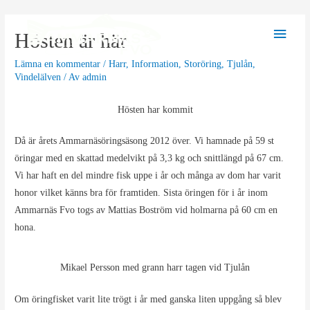
Hoppa
till
Huvu
Hösten är här
innehåll
Lämna en kommentar
/
Harr
,
Information
,
Storöring
,
Tjulån
,
Vindelälven
/ Av
admin
Hösten har kommit
Då är årets Ammarnäsöringsäsong 2012 över. Vi hamnade på 59 st
öringar med en skattad medelvikt på 3,3 kg och snittlängd på 67 cm.
Vi har haft en del mindre fisk uppe i år och många av dom har varit
honor vilket känns bra för framtiden. Sista öringen för i år inom
Ammarnäs Fvo togs av Mattias Boström vid holmarna på 60 cm en
hona.
Mikael Persson med grann harr tagen vid Tjulån
Om öringfisket varit lite trögt i år med ganska liten uppgång så blev