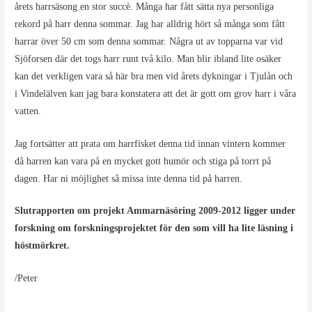
årets harrsäsong en stor succè. Många har fått sätta nya personliga
rekord på harr denna sommar. Jag har alldrig hört så många som fått
harrar över 50 cm som denna sommar. Några ut av topparna var vid
Sjöforsen där det togs harr runt två kilo. Man blir ibland lite osäker
kan det verkligen vara så här bra men vid årets dykningar i Tjulån och
i Vindelälven kan jag bara konstatera att det är gott om grov harr i våra
vatten.
Jag fortsätter att prata om harrfisket denna tid innan vintern kommer
då harren kan vara på en mycket gott humör och stiga på torrt på
dagen. Har ni möjlighet så missa inte denna tid på harren.
Slutrapporten om projekt Ammarnäsöring 2009-2012 ligger under
forskning om forskningsprojektet för den som vill ha lite läsning i
höstmörkret.
/Peter