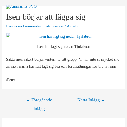
Hoppa
Huv
till
Isen börjar att lägga sig
innehåll
Lämna en kommentar
/
Information
/ Av
admin
Isen har lagt sig nedan Tjulåbron
Sakta men säkert börjar vintern ta sitt grepp. Vi har inte så mycket snö
än men isarna har fått lagt sig bra och förutsättningar för bra is finns.
/Peter
Inläggsnavigering
←
Föregående
Nästa Inlägg
→
Inlägg