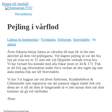
Hoppa till innehåll
Huvudmeny
Pejling i vårflod
Lämna en kommentar
/
Forskning
,
Sjöforsen
,
Storvindeln
/ Av
admin
Även fiskarna börjar känna av vårsolen då man får in lite mer
aktivitet på dom vid pejlingarna. Vid dagens pejling så var det bra
fart på vissa tex nr 52 som står vid Djupselet verkade trivas bra.
Vi har fortsatt bra kontakt med alla fiskar utom nr 44 & 173. Fisk
nr 44 fick jag information under förra veckan att den tagits sig som
ända märkta fisk ner till Storvindeln.
Vi har 3 st loggrar ute vid älven Sjöforsen, Kraddselebron &
Gillesnuolle som registrerar om det passerar någon märkt fisk och
dessa ser vi till att dom är fungerande så vi inte missar dom när dom
kommer att gå vid vårfloden.
/Peter
Inläggsnavigering