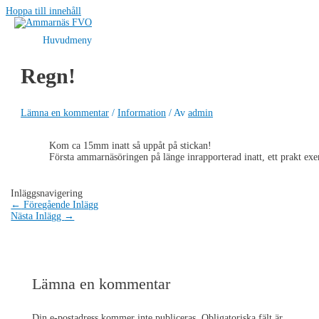
Hoppa till innehåll
Huvudmeny
Regn!
Lämna en kommentar
/
Information
/ Av
admin
Kom ca 15mm inatt så uppåt på stickan!
Första ammarnäsöringen på länge inrapporterad inatt, ett prakt e
Inläggsnavigering
←
Föregående Inlägg
Nästa Inlägg
→
Lämna en kommentar
Din e-postadress kommer inte publiceras.
Obligatoriska fält är