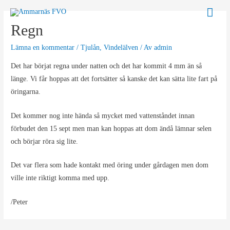
Hoppa
Huv
till
Regn
innehåll
Lämna en kommentar
/
Tjulån
,
Vindelälven
/ Av
admin
Det har börjat regna under natten och det har kommit 4 mm än så
länge. Vi får hoppas att det fortsätter så kanske det kan sätta lite fart på
öringarna.
Det kommer nog inte hända så mycket med vattenståndet innan
förbudet den 15 sept men man kan hoppas att dom ändå lämnar selen
och börjar röra sig lite.
Det var flera som hade kontakt med öring under gårdagen men dom
ville inte riktigt komma med upp.
/Peter