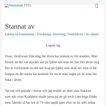
Hoppa
Huv
till
innehåll
Stannat av
Lämna en kommentar
/
Forskning
,
Storöring
,
Vindelälven
/ Av
admin
Lugnat sig
Ovan. Järnforsen från idag där älven har stannat av för stunden. Man
förstår att det var mycket snö på fjället när man ser hur fort älven steg.
Det är fortfarande en del snö kvar på fjället som skall ner men vi får
hoppas att det mesta har kommit för nu är man sugen på att testa lite
fiske i älven.
Var ute och pejlade i morse och jag trodde att dom sista fiskarna
som står ovan Kraddsele skulle passa på att gå neråt i det höga flödet
men faktiskt så har tex nr 74 vänt uppåt igen efter att ha stått nedan