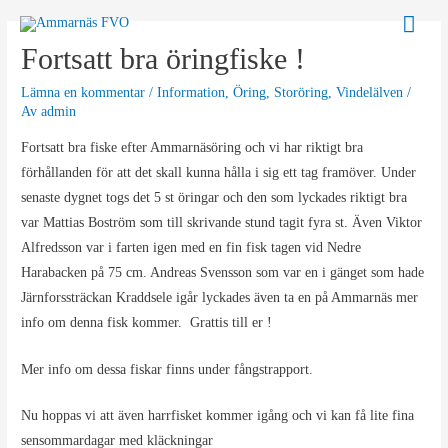
Hoppa
Huv
till
Fortsatt bra öringfiske !
innehåll
Lämna en kommentar
/
Information
,
Öring
,
Storöring
,
Vindelälven
/
Av
admin
Fortsatt bra fiske efter Ammarnäsöring och vi har riktigt bra
förhållanden för att det skall kunna hålla i sig ett tag framöver. Under
senaste dygnet togs det 5 st öringar och den som lyckades riktigt bra
var Mattias Boström som till skrivande stund tagit fyra st. Även Viktor
Alfredsson var i farten igen med en fin fisk tagen vid Nedre
Harabacken på 75 cm. Andreas Svensson som var en i gänget som hade
Järnforssträckan Kraddsele igår lyckades även ta en på Ammarnäs mer
info om denna fisk kommer. Grattis till er !
Mer info om dessa fiskar finns under fångstrapport.
Nu hoppas vi att även harrfisket kommer igång och vi kan få lite fina
sensommardagar med kläckningar