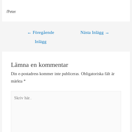
/Peter
Inläggsnavigering
←
Föregående
Nästa Inlägg
→
Inlägg
Lämna en kommentar
Din e-postadress kommer inte publiceras.
Obligatoriska fält är
märkta
*
Skriv
här..