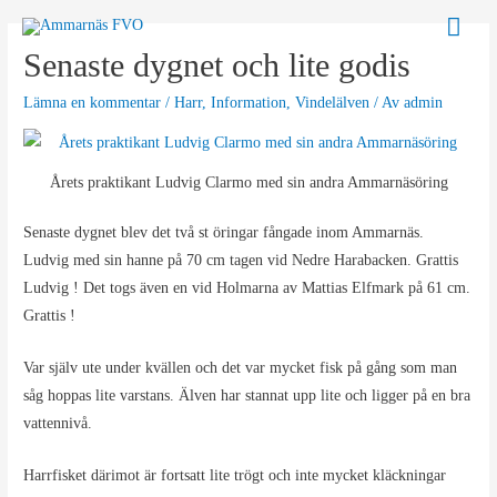
Hoppa
Huv
till
Senaste dygnet och lite godis
innehåll
Lämna en kommentar
/
Harr
,
Information
,
Vindelälven
/ Av
admin
Årets praktikant Ludvig Clarmo med sin andra Ammarnäsöring
Senaste dygnet blev det två st öringar fångade inom Ammarnäs.
Ludvig med sin hanne på 70 cm tagen vid Nedre Harabacken. Grattis
Ludvig ! Det togs även en vid Holmarna av Mattias Elfmark på 61 cm.
Grattis !
Var själv ute under kvällen och det var mycket fisk på gång som man
såg hoppas lite varstans. Älven har stannat upp lite och ligger på en bra
vattennivå.
Harrfisket därimot är fortsatt lite trögt och inte mycket kläckningar