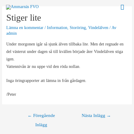
Hoppa
Huv
till
Stiger lite
innehåll
Lämna en kommentar
/
Information
,
Storöring
,
Vindelälven
/ Av
admin
Under morgonen igår så sjunk älven tillbaka lite. Men det regnade en
del västerut under dagen så till kvällen började åter Vindelälven stiga
igen.
Vattennivån är nu uppe vid den röda nollan.
Inga öringrapporter att lämna in från gårdagen.
/Peter
Inläggsnavigering
←
Föregående
Nästa Inlägg
→
Inlägg